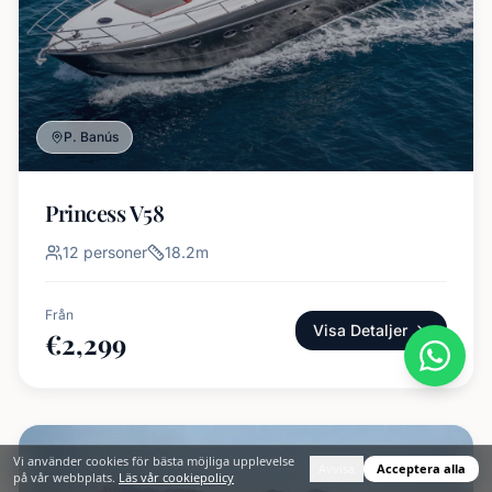
P. Banús
Princess V58
12
personer
18.2
m
Från
Visa Detaljer
€
2,299
Vi använder cookies för bästa möjliga upplevelse
Avvisa
Acceptera alla
på vår webbplats.
Läs vår cookiepolicy