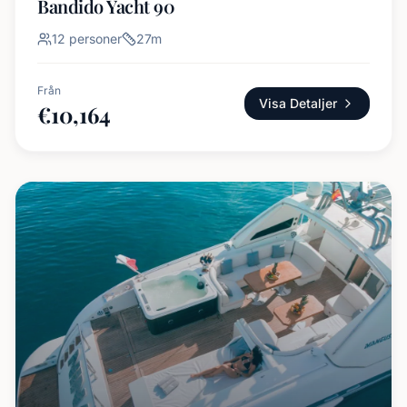
Bandido Yacht 90
12
personer
27
m
Från
Visa Detaljer
€
10,164