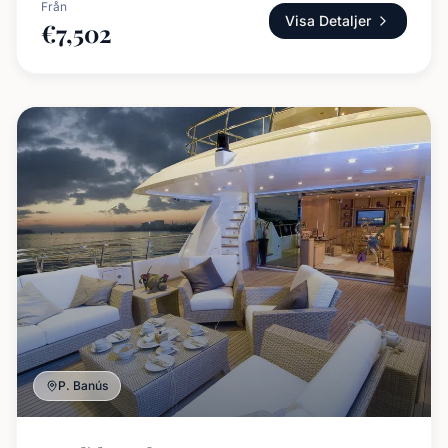
Från
Visa Detaljer
€
7,502
P. Banús