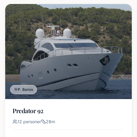
P. Banús
Predator 92
12
personer
28
m