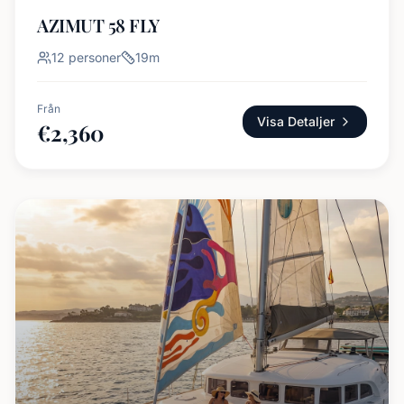
AZIMUT 58 FLY
12
personer
19
m
Från
Visa Detaljer
€
2,360