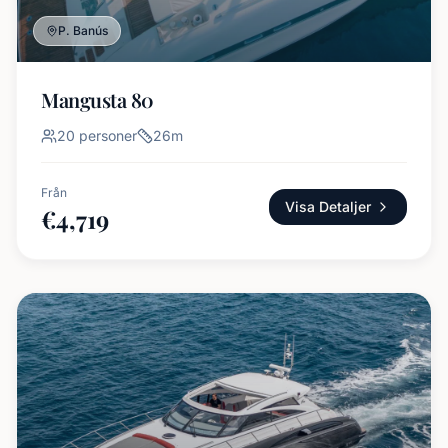
P. Banús
Mangusta 80
20
personer
26
m
Från
Visa Detaljer
€
4,719