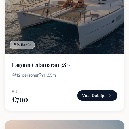
P. Banús
Lagoon Catamaran 380
12
personer
11.55
m
Från
Visa Detaljer
€
700