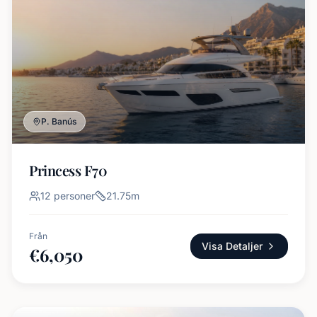
P. Banús
Princess F70
12
personer
21.75
m
Från
Visa Detaljer
€
6,050