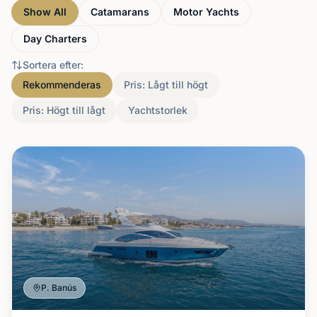
Show All
Catamarans
Motor Yachts
Day Charters
Sortera efter
:
Rekommenderas
Pris: Lågt till högt
Pris: Högt till lågt
Yachtstorlek
P. Banús