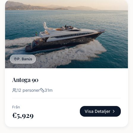
P. Banús
Antoga 90
12
personer
31
m
Från
Visa Detaljer
€
5,929