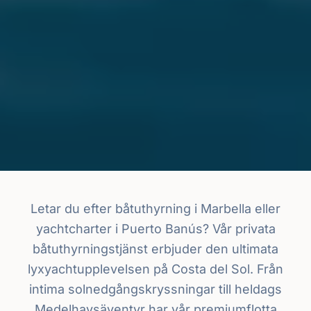
Letar du efter båtuthyrning i Marbella eller
yachtcharter i Puerto Banús? Vår privata
båtuthyrningstjänst erbjuder den ultimata
lyxyachtupplevelsen på Costa del Sol. Från
intima solnedgångskryssningar till heldags
Medelhavsäventyr har vår premiumflotta