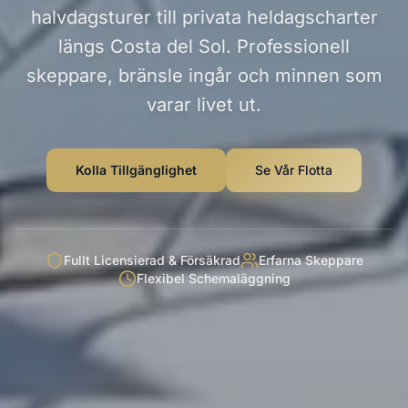
halvdagsturer till privata heldagscharter
längs Costa del Sol. Professionell
skeppare, bränsle ingår och minnen som
varar livet ut.
Kolla Tillgänglighet
Se Vår Flotta
Fullt Licensierad & Försäkrad
Erfarna Skeppare
Flexibel Schemaläggning