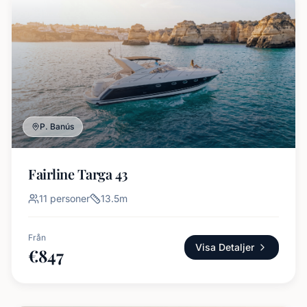
P. Banús
Fairline Targa 43
11
personer
13.5
m
Från
Visa Detaljer
€
847