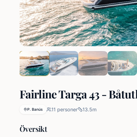
Fairline Targa 43 - Båtu
11
personer
13.5
m
P. Banús
Översikt