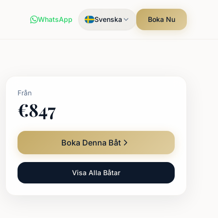
WhatsApp
Svenska
Boka Nu
Från
€
847
Boka Denna Båt
Visa Alla Båtar