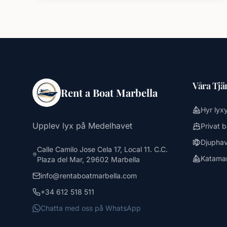
Våra Tjä
Rent a Boat Marbella
Hyr lyx
Upplev lyx på Medelhavet
Privat 
Djuphav
Calle Camilo Jose Cela 17, Local 11. C.C.
Katamar
Plaza del Mar, 29602 Marbella
info@rentaboatmarbella.com
+34 612 518 511
Chatta med oss på WhatsApp