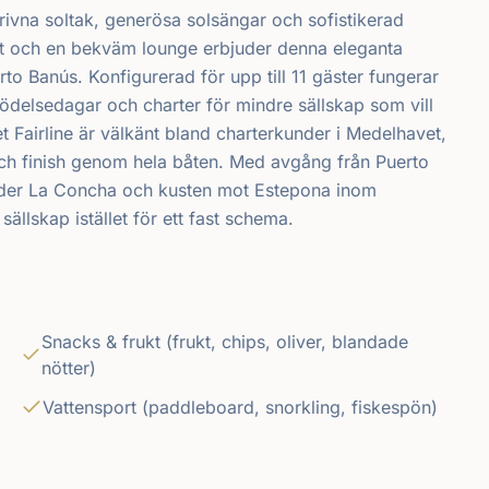
ivna soltak, generösa solsängar och sofistikerad
ytt och en bekväm lounge erbjuder denna eleganta
to Banús. Konfigurerad för upp till 11 gäster fungerar
ödelsedagar och charter för mindre sällskap som vill
 Fairline är välkänt bland charterkunder i Medelhavet,
och finish genom hela båten. Med avgång från Puerto
nder La Concha och kusten mot Estepona inom
sällskap istället för ett fast schema.
Snacks & frukt (frukt, chips, oliver, blandade
nötter)
Vattensport (paddleboard, snorkling, fiskespön)