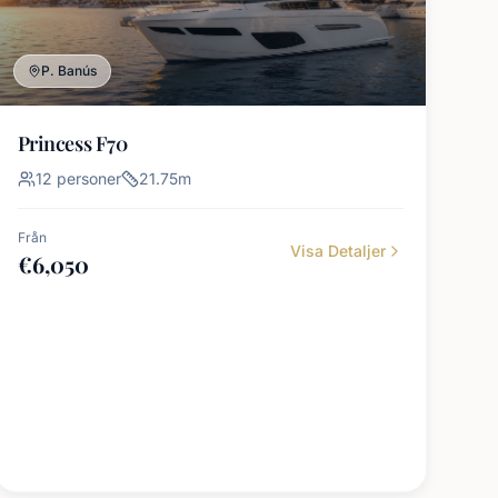
P. Banús
Princess F70
12
personer
21.75
m
Från
Visa Detaljer
€
6,050