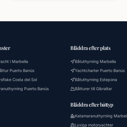
nster
Bläddra efter plats
yacht i Marbella
Båtuthyrning Marbella
båttur Puerto Banús
Yachtcharter Puerto Banús
sfiske Costa del Sol
Båtuthyrning Estepona
anuthyrning Puerto Banús
Båtturer till Gibraltar
Bläddra efter båttyp
Katamaranuthyrning Marbel
Lyxiga motoryachter