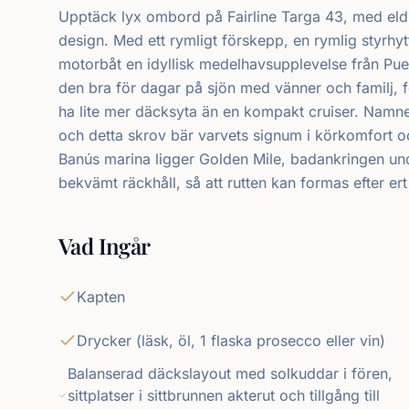
Upptäck lyx ombord på Fairline Targa 43, med eldr
design. Med ett rymligt förskepp, en rymlig styrh
motorbåt en idyllisk medelhavsupplevelse från Puer
den bra för dagar på sjön med vänner och familj, f
ha lite mer däcksyta än en kompakt cruiser. Namnet
och detta skrov bär varvets signum i körkomfort 
Banús marina ligger Golden Mile, badankringen u
bekvämt räckhåll, så att rutten kan formas efter ert 
Vad Ingår
Kapten
Drycker (läsk, öl, 1 flaska prosecco eller vin)
Balanserad däckslayout med solkuddar i fören,
sittplatser i sittbrunnen akterut och tillgång till