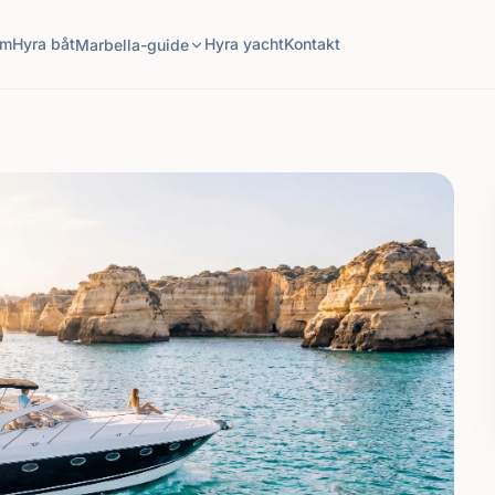
em
Hyra båt
Hyra yacht
Kontakt
Marbella-guide