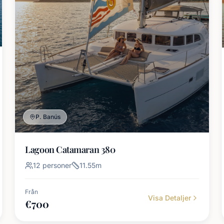
P. Banús
Lagoon Catamaran 380
12
personer
11.55
m
Från
Visa Detaljer
€
700