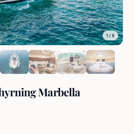
1
/
8
thyrning Marbella