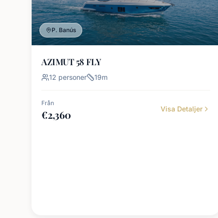
P. Banús
AZIMUT 58 FLY
12
personer
19
m
Från
Visa Detaljer
€
2,360