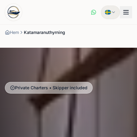
Hem
Katamaranuthyrning
Private Charters • Skipper included