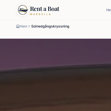
Rent a Boat
H
MARBELLA
Hem
Solnedgångskryssning