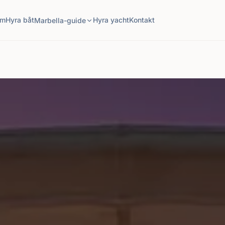
em
Hyra båt
Hyra yacht
Kontakt
Marbella-guide