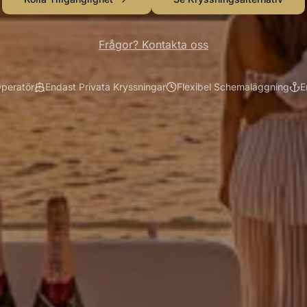
Frågor? Kontakta oss
Operatör
Endast Privata Kryssningar
Flexibel Schemaläggning
E