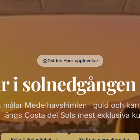
Golden Hour-upplevelse
ur i solnedgånge
n målar Medelhavshimlen i guld och kar
 längs Costa del Sols mest exklusiva ku
Kolla Tillgänglighet
Se Kryssningsalternativ