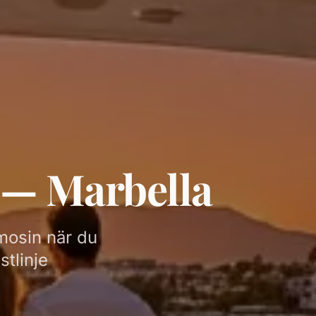
n — Marbella
mosin när du
stlinje