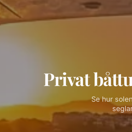
Privat bått
Se hur sole
seglar