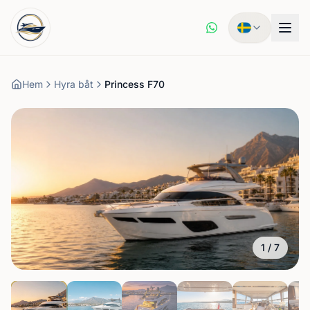
Hem
Hyra båt
Princess F70
1
/
7