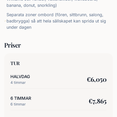
banana, donut, snorkling)
Separata zoner ombord (fören, sittbrunn, salong,
badbrygga) så att hela sällskapet kan sprida ut sig
under dagen
Priser
TUR
HALVDAG
€
6,050
4
timmar
6 TIMMAR
€
7,865
6
timmar