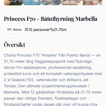
Princess F70 - Båtuthyrning Marbella
12
personer
21.75
m
P. Banús
Översikt
Charta Princess F70 "Amante" från Puerto Banús — en
21,75 meter lång flaggskeppsjacht med flybridge,
Vector Fin-stabilisatorer, professionell besättning,
prisbelönt kock och ett komplett vattensportpaket med
2 st Seabob F5S, vattenskoter och Williams Jet
Tender. Den ultimata lyxjaktcharterupplevelsen i
Marbella. Med 12 gästplatser fördelade på 21.75 meter
passar den viktiga firanden, födelsedagar och
företagscharter under dagen där man vill kunna röra