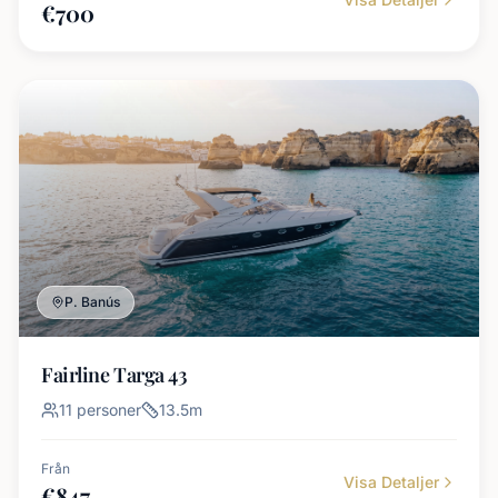
€
700
P. Banús
Fairline Targa 43
11
personer
13.5
m
Från
Visa Detaljer
€
847