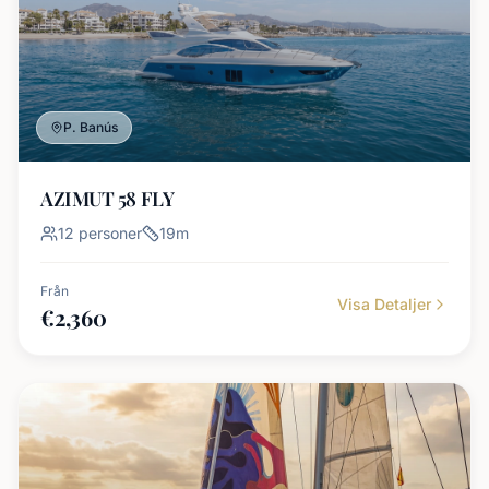
P. Banús
AZIMUT 58 FLY
12
personer
19
m
Från
Visa Detaljer
€
2,360