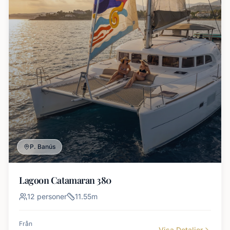
P. Banús
Lagoon Catamaran 380
12
personer
11.55
m
Från
Visa Detaljer