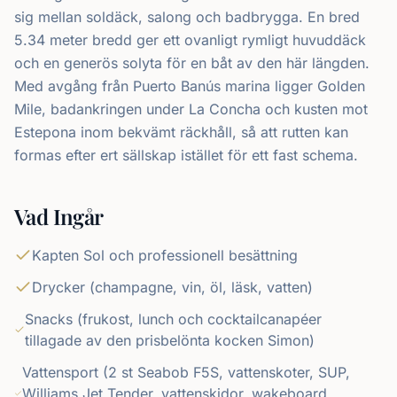
sig mellan soldäck, salong och badbrygga. En bred
5.34 meter bredd ger ett ovanligt rymligt huvuddäck
och en generös solyta för en båt av den här längden.
Med avgång från Puerto Banús marina ligger Golden
Mile, badankringen under La Concha och kusten mot
Estepona inom bekvämt räckhåll, så att rutten kan
formas efter ert sällskap istället för ett fast schema.
Vad Ingår
Kapten Sol och professionell besättning
Drycker (champagne, vin, öl, läsk, vatten)
Snacks (frukost, lunch och cocktailcanapéer
tillagade av den prisbelönta kocken Simon)
Vattensport (2 st Seabob F5S, vattenskoter, SUP,
Williams Jet Tender, vattenskidor, wakeboard,