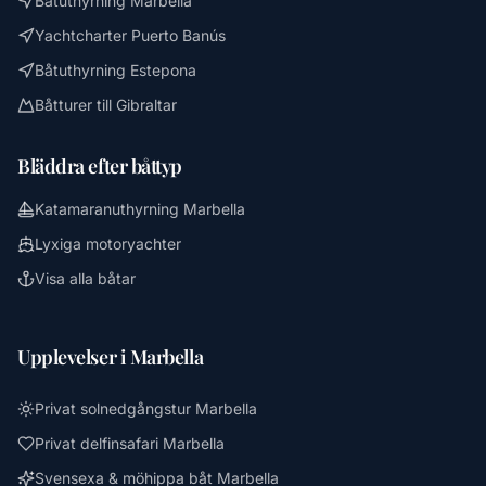
Båtuthyrning Marbella
Yachtcharter Puerto Banús
Båtuthyrning Estepona
Båtturer till Gibraltar
Bläddra efter båttyp
Katamaranuthyrning Marbella
Lyxiga motoryachter
Visa alla båtar
Upplevelser i Marbella
Privat solnedgångstur Marbella
Privat delfinsafari Marbella
Svensexa & möhippa båt Marbella