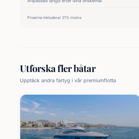
Anpassad längd efter dina önskemål
Priserna inkluderar 21% moms
Utforska fler båtar
Upptäck andra fartyg i vår premiumflotta