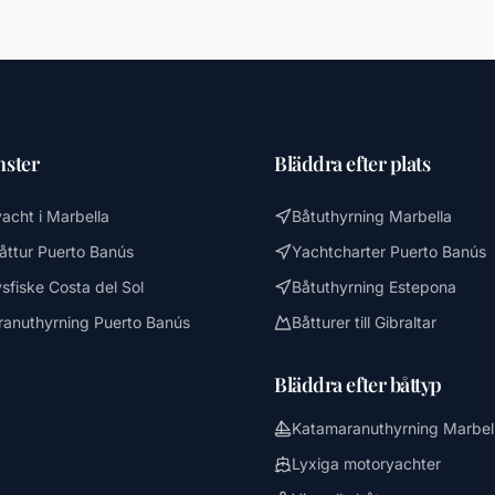
nster
Bläddra efter plats
yacht i Marbella
Båtuthyrning Marbella
båttur Puerto Banús
Yachtcharter Puerto Banús
sfiske Costa del Sol
Båtuthyrning Estepona
anuthyrning Puerto Banús
Båtturer till Gibraltar
Bläddra efter båttyp
Katamaranuthyrning Marbel
Lyxiga motoryachter