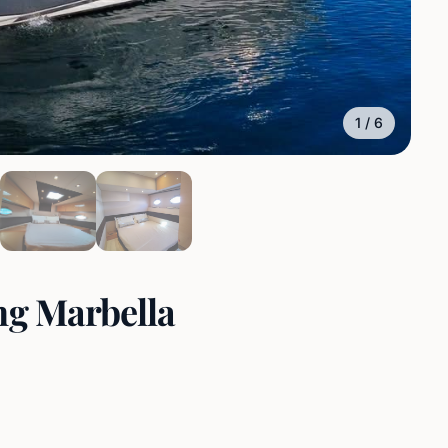
1
/
6
ng Marbella