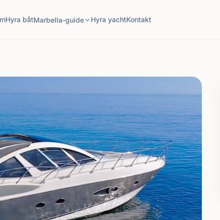
em
Hyra båt
Hyra yacht
Kontakt
Marbella-guide