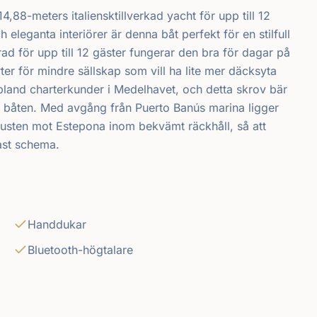
,88-meters italiensktillverkad yacht för upp till 12
 eleganta interiörer är denna båt perfekt för en stilfull
d för upp till 12 gäster fungerar den bra för dagar på
er för mindre sällskap som vill ha lite mer däcksyta
bland charterkunder i Medelhavet, och detta skrov bär
a båten. Med avgång från Puerto Banús marina ligger
sten mot Estepona inom bekvämt räckhåll, så att
fast schema.
Handdukar
Bluetooth-högtalare