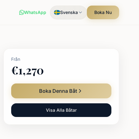
WhatsApp
Svenska
Boka Nu
Från
€
1,270
Boka Denna Båt
Visa Alla Båtar