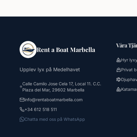
Våra Tjä
Rent a Boat Marbella
Hyr lyx
Upplev lyx på Medelhavet
Privat 
Djuphav
Calle Camilo Jose Cela 17, Local 11. C.C.
Katamar
Plaza del Mar, 29602 Marbella
info@rentaboatmarbella.com
+34 612 518 511
Chatta med oss på WhatsApp