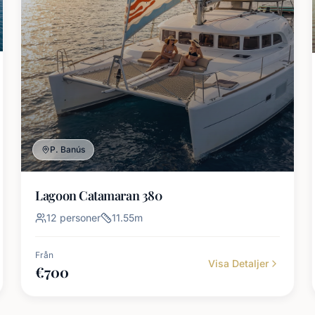
P. Banús
Lagoon Catamaran 380
12
personer
11.55
m
Från
Visa Detaljer
€
700