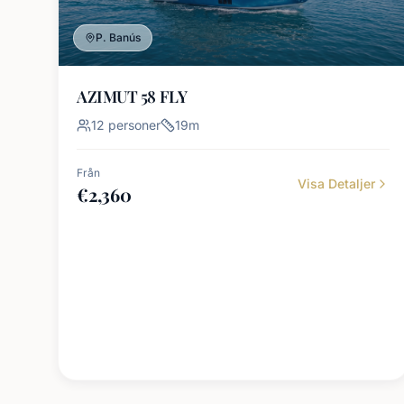
P. Banús
AZIMUT 58 FLY
12
personer
19
m
Från
Visa Detaljer
€
2,360