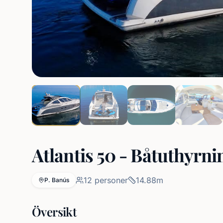
Atlantis 50 - Båtuthyrni
12
personer
14.88
m
P. Banús
Översikt