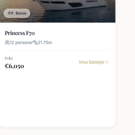
P. Banús
Princess F70
12
personer
21.75
m
Från
Visa Detaljer
€
6,050