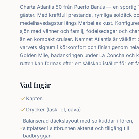
Charta Atlantis 50 från Puerto Banús — en sportig 14
gäster. Med kraftfull prestanda, rymliga soldäck och
medelhavsdagstur längs Marbellas kust. Konfigurera
sjön med vänner och familj, födelsedagar och chart
än en kompakt cruiser. Namnet Atlantis är välkänt 
varvets signum i körkomfort och finish genom hel
Golden Mile, badankringen under La Concha och ku
rutten kan formas efter ert sällskap istället för ett 
Vad Ingår
Kapten
Drycker (läsk, öl, cava)
Balanserad däckslayout med solkuddar i fören,
sittplatser i sittbrunnen akterut och tillgång till
badbryggan