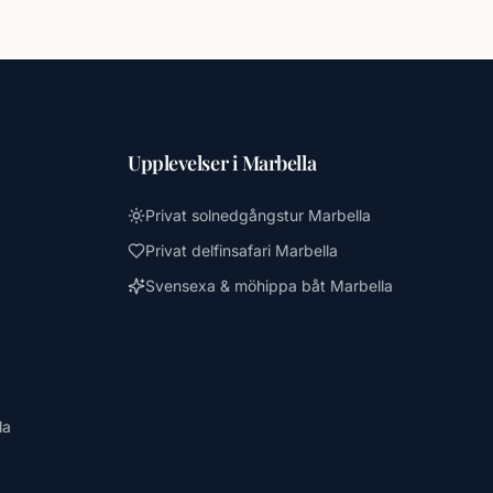
Upplevelser i Marbella
Privat solnedgångstur Marbella
Privat delfinsafari Marbella
Svensexa & möhippa båt Marbella
la