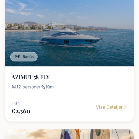
P. Banús
AZIMUT 58 FLY
12
personer
19
m
Från
Visa Detaljer
€
2,360