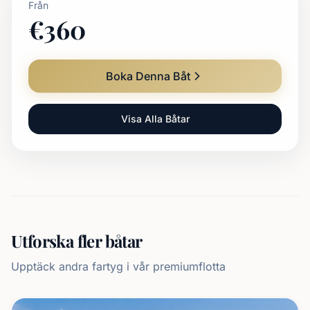
Från
€
360
Boka Denna Båt
Visa Alla Båtar
Utforska fler båtar
Upptäck andra fartyg i vår premiumflotta