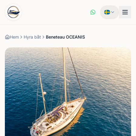
Hem
Hyra båt
Beneteau OCEANIS