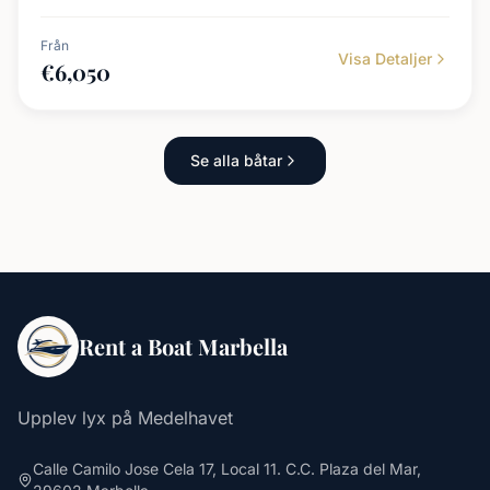
Från
Visa Detaljer
€
6,050
Se alla båtar
Rent a Boat Marbella
Upplev lyx på Medelhavet
Calle Camilo Jose Cela 17, Local 11. C.C. Plaza del Mar,