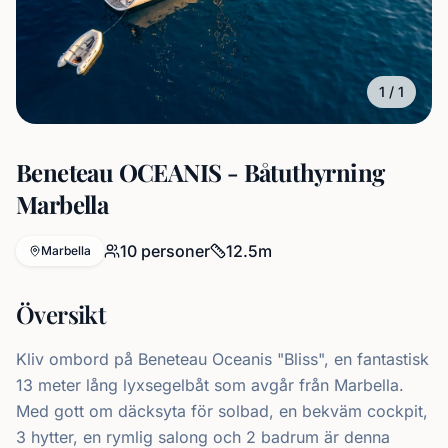
1
/
1
Beneteau OCEANIS - Båtuthyrning
Marbella
10
personer
12.5
m
Marbella
Översikt
Kliv ombord på Beneteau Oceanis "Bliss", en fantastisk
13 meter lång lyxsegelbåt som avgår från Marbella.
Med gott om däcksyta för solbad, en bekväm cockpit,
3 hytter, en rymlig salong och 2 badrum är denna