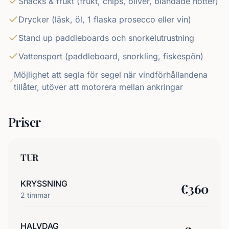
Snacks & frukt (frukt, chips, oliver, blandade nötter)
Drycker (läsk, öl, 1 flaska prosecco eller vin)
Stand up paddleboards och snorkelutrustning
Vattensport (paddleboard, snorkling, fiskespön)
Möjlighet att segla för segel när vindförhållandena
tillåter, utöver att motorera mellan ankringar
Priser
TUR
KRYSSNING
€
360
2
timmar
HALVDAG