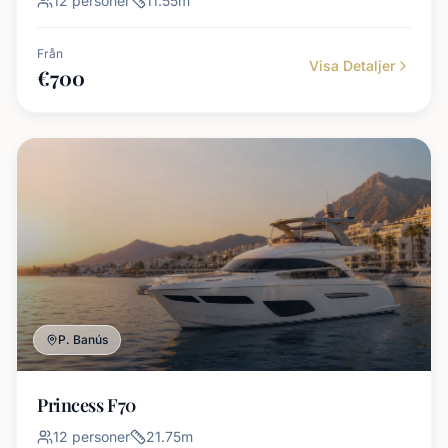
12
personer
11.55
m
Från
Visa Detaljer
€
700
P. Banús
Princess F70
12
personer
21.75
m