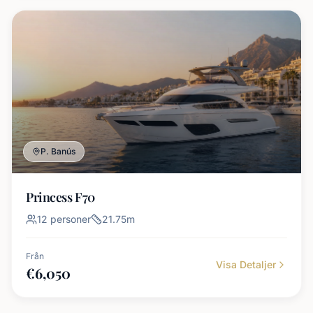
P. Banús
Princess F70
12
personer
21.75
m
Från
Visa Detaljer
€
6,050