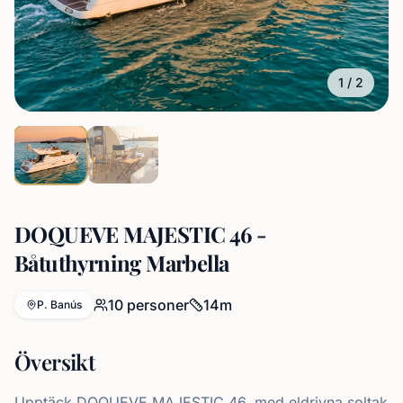
1
/
2
DOQUEVE MAJESTIC 46 -
Båtuthyrning Marbella
10
personer
14
m
P. Banús
Översikt
Upptäck DOQUEVE MAJESTIC 46, med eldrivna soltak