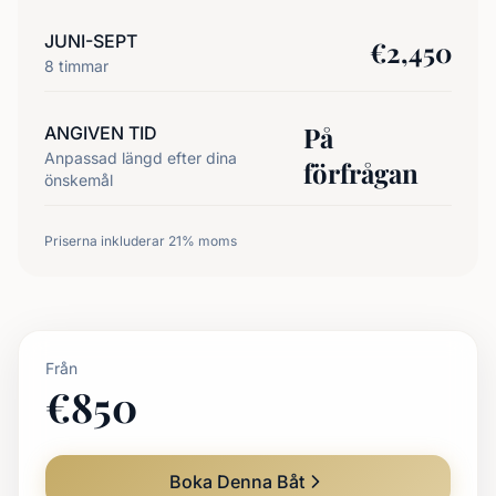
JUNI-SEPT
€
2,450
8
timmar
På
ANGIVEN TID
Anpassad längd efter dina
förfrågan
önskemål
Priserna inkluderar 21% moms
Från
€
850
Boka Denna Båt