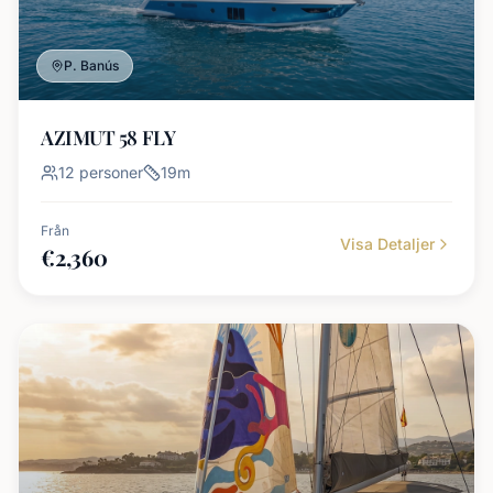
P. Banús
AZIMUT 58 FLY
12
personer
19
m
Från
Visa Detaljer
€
2,360