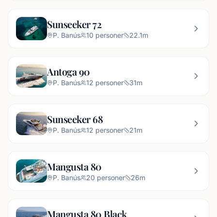
Sunseeker 72
P. Banús
10
personer
22.1
m
Antoga 90
P. Banús
12
personer
31
m
Sunseeker 68
P. Banús
12
personer
21
m
Mangusta 80
P. Banús
20
personer
26
m
Mangusta 80 Black