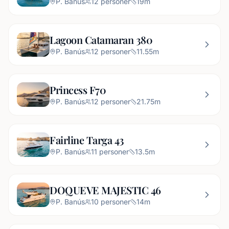
P. Banús
12
personer
19
m
Lagoon Catamaran 380
P. Banús
12
personer
11.55
m
Princess F70
P. Banús
12
personer
21.75
m
Fairline Targa 43
P. Banús
11
personer
13.5
m
DOQUEVE MAJESTIC 46
P. Banús
10
personer
14
m