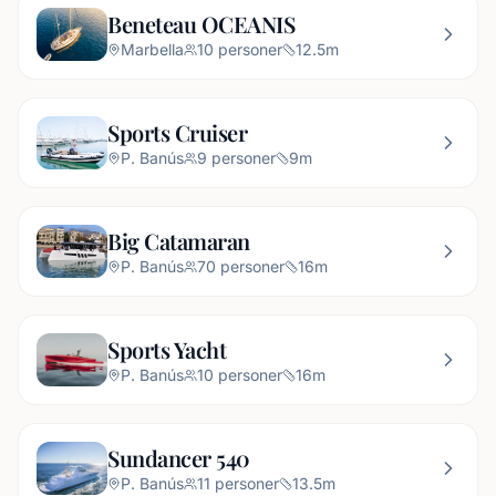
Beneteau OCEANIS
Marbella
10
personer
12.5
m
Sports Cruiser
P. Banús
9
personer
9
m
Big Catamaran
P. Banús
70
personer
16
m
Sports Yacht
P. Banús
10
personer
16
m
Sundancer 540
P. Banús
11
personer
13.5
m