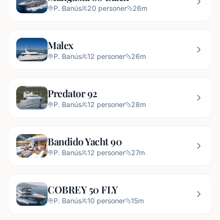
P. Banús
20
personer
26
m
Malex
P. Banús
12
personer
26
m
Predator 92
P. Banús
12
personer
28
m
Bandido Yacht 90
P. Banús
12
personer
27
m
COBREY 50 FLY
P. Banús
10
personer
15
m