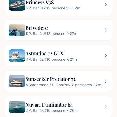
Princess V58
P. Banús
12
personer
18.2
m
Belvedere
P. Banús
12
personer
27
m
Astondoa 72 GLX
P. Banús
10
personer
21
m
Sunseeker Predator 72
Sotogrande / P. Banús
12
personer
22
m
Nuvari Dominator 64
P. Banús
10
personer
20
m