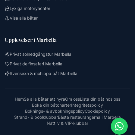
Lyxiga motoryachter
Visa alla båtar
Upplevelser i Marbella
Privat solnedgångstur Marbella
Privat delfinsafari Marbella
Svensexa & möhippa båt Marbella
Hem
Se alla båtar att hyra
Om oss
Lista din båt hos oss
Boka din båtcharter
Integritetspolicy
Boknings- & avbokningspolicy
Cookiepolicy
Strand- & poolklubbar
Bästa restaurangerna i Marbella
Nattliv & VIP-klubbar