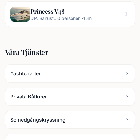
Princess V48
P. Banús
10
personer
15
m
Våra Tjänster
Yachtcharter
Privata Båtturer
Solnedgångskryssning