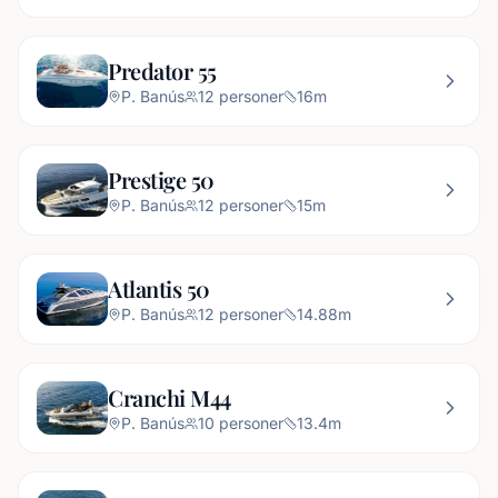
Predator 55
P. Banús
12
personer
16
m
Prestige 50
P. Banús
12
personer
15
m
Atlantis 50
P. Banús
12
personer
14.88
m
Cranchi M44
P. Banús
10
personer
13.4
m