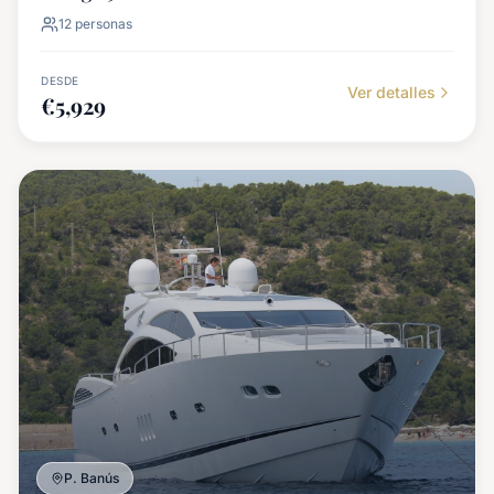
12
personas
DESDE
Ver detalles
€
5,929
P. Banús