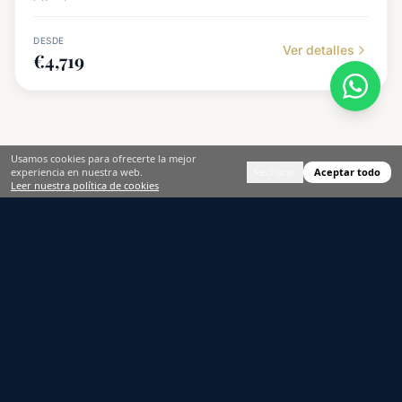
DESDE
Ver detalles
€
4,719
Usamos cookies para ofrecerte la mejor
Rechazar
Aceptar todo
experiencia en nuestra web.
Leer nuestra política de cookies
¿Por Qué un Crucero al
Atardecer en Marbella?
La Costa del Sol hace honor a su nombre
cuando el sol transforma el Mediterráneo en un
lienzo de oro, naranja y rosa. La costa de
Marbella, orientada al oeste, ofrece vistas