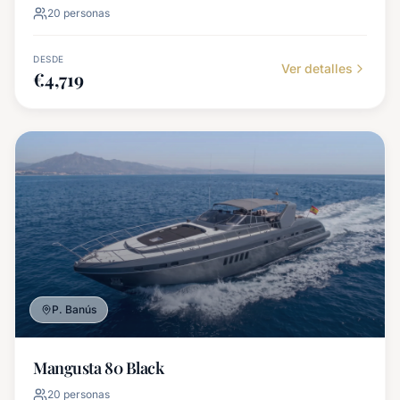
20
personas
DESDE
Ver detalles
€
4,719
P. Banús
Mangusta 80 Black
20
personas