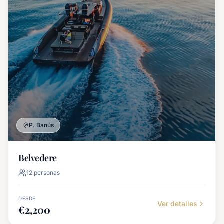
P. Banús
Belvedere
12
personas
DESDE
Ver detalles
€
2,200