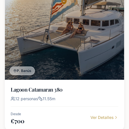
P. Banús
Lagoon Catamaran 380
12
personas
11.55
m
Desde
Ver Detalles
€
700