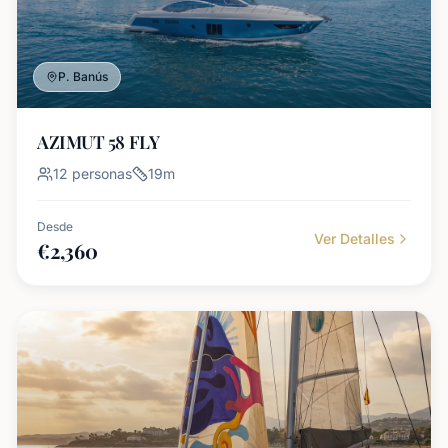
P. Banús
AZIMUT 58 FLY
12
personas
19
m
Desde
Ver Detalles
€
2,360