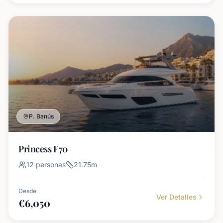
P. Banús
Princess F70
12
personas
21.75
m
Desde
Ver Detalles
€
6,050