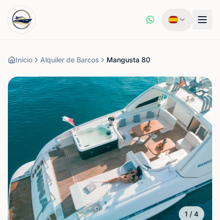
Inicio
Alquiler de Barcos
Mangusta 80
1
/
4