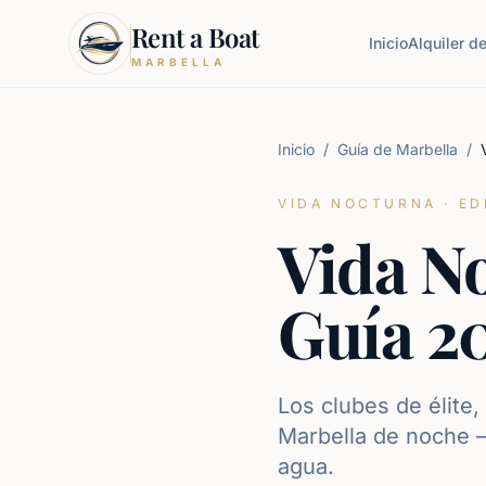
Rent a Boat
Inicio
Alquiler d
MARBELLA
Inicio
/
Guía de Marbella
/
VIDA NOCTURNA · ED
Vida N
Guía 2
Los clubes de élite
Marbella de noche —
agua.