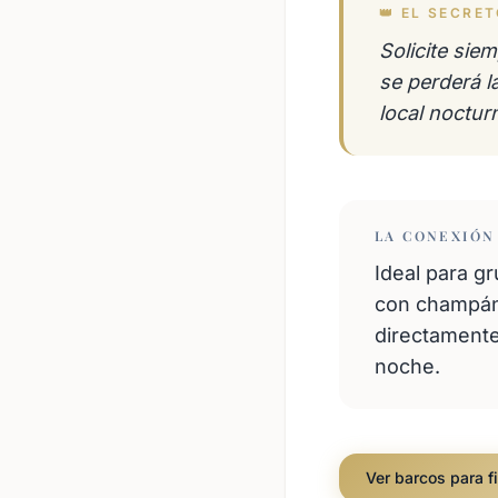
👑 EL SECRE
Solicite sie
se perderá l
local noctur
LA CONEXIÓN
Ideal para g
con champán 
directamente
noche.
Ver barcos para f