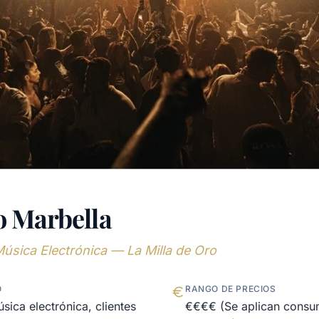
 Marbella
Música Electrónica — La Milla de Oro
O
RANGO DE PRECIOS
úsica electrónica, clientes
€€€€ (Se aplican cons