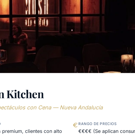
n Kitchen
spectáculos con Cena — Nueva Andalucía
O
RANGO DE PRECIOS
 premium, clientes con alto
€€€€ (Se aplican cons