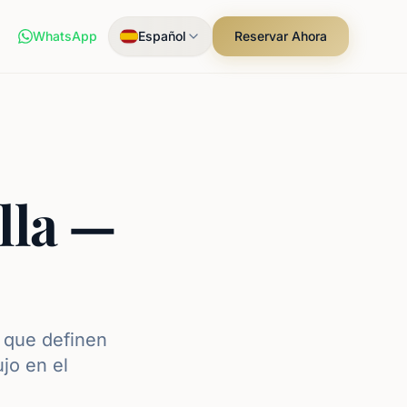
WhatsApp
Español
Reservar Ahora
lla —
s que definen
jo en el