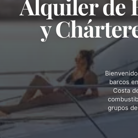
Alquiler de
y Chárter
Bienvenido 
barcos en
Costa de
combustibl
grupos de