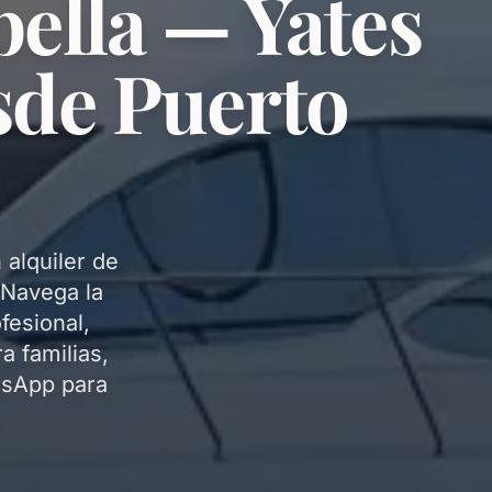
ella — Yates
sde Puerto
 alquiler de
 Navega la
fesional,
a familias,
tsApp para