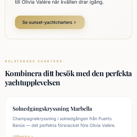
till Olivia Valère när kvällen drar igång.
Se sunset-yachtcharters
RELATERADE CHARTERS
Kombinera ditt besök med den perfekta
yachtupplevelsen
Solnedgångskryssning Marbella
Champagnekryssning i solnedgången från Puerto
Banús — det perfekta försnacket före Olivia Valère.
Utforska