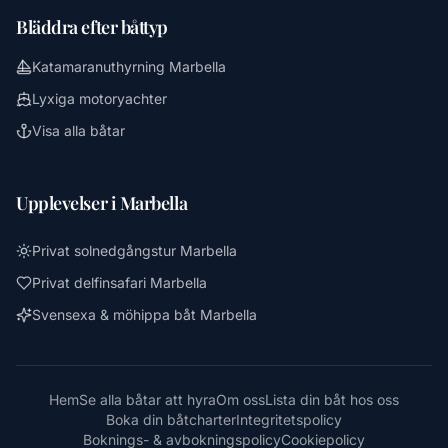
Bläddra efter båttyp
Katamaranuthyrning Marbella
Lyxiga motoryachter
Visa alla båtar
Upplevelser i Marbella
Privat solnedgångstur Marbella
Privat delfinsafari Marbella
Svensexa & möhippa båt Marbella
Hem
Se alla båtar att hyra
Om oss
Lista din båt hos oss
Boka din båtcharter
Integritetspolicy
Boknings- & avbokningspolicy
Cookiepolicy