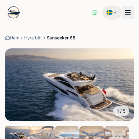
Hem
Hyra båt
Sunseeker 68
1
/
5