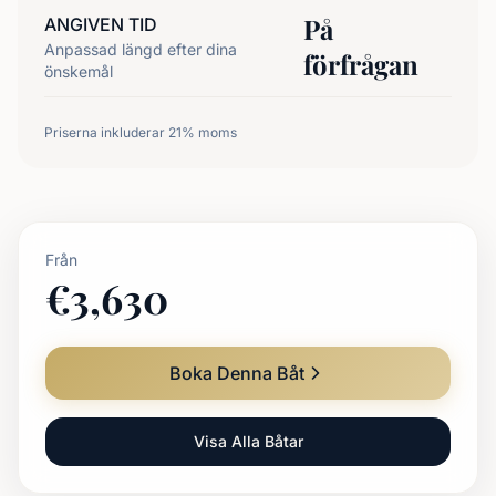
På
ANGIVEN TID
Anpassad längd efter dina
förfrågan
önskemål
Priserna inkluderar 21% moms
Från
€
3,630
Boka Denna Båt
Visa Alla Båtar