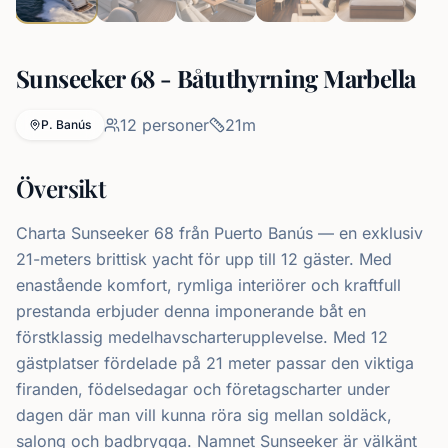
Sunseeker 68 - Båtuthyrning Marbella
12
personer
21
m
P. Banús
Översikt
Charta Sunseeker 68 från Puerto Banús — en exklusiv
21-meters brittisk yacht för upp till 12 gäster. Med
enastående komfort, rymliga interiörer och kraftfull
prestanda erbjuder denna imponerande båt en
förstklassig medelhavscharterupplevelse. Med 12
gästplatser fördelade på 21 meter passar den viktiga
firanden, födelsedagar och företagscharter under
dagen där man vill kunna röra sig mellan soldäck,
salong och badbrygga. Namnet Sunseeker är välkänt