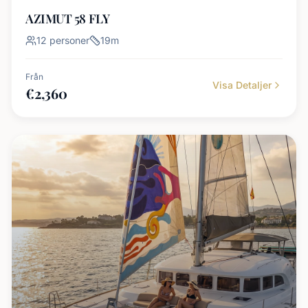
AZIMUT 58 FLY
12
personer
19
m
Från
Visa Detaljer
€
2,360