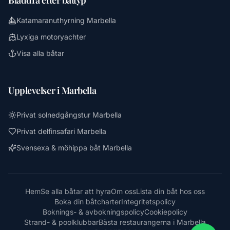
Katamaranuthyrning Marbella
Lyxiga motoryachter
Visa alla båtar
Upplevelser i Marbella
Privat solnedgångstur Marbella
Privat delfinsafari Marbella
Svensexa & möhippa båt Marbella
Hem
Se alla båtar att hyra
Om oss
Lista din båt hos oss
Boka din båtcharter
Integritetspolicy
Boknings- & avbokningspolicy
Cookiepolicy
Strand- & poolklubbar
Bästa restaurangerna i Marbella