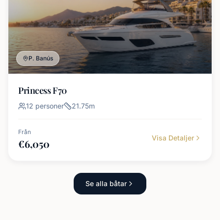
P. Banús
Princess F70
12
personer
21.75
m
Från
Visa Detaljer
€
6,050
Se alla båtar