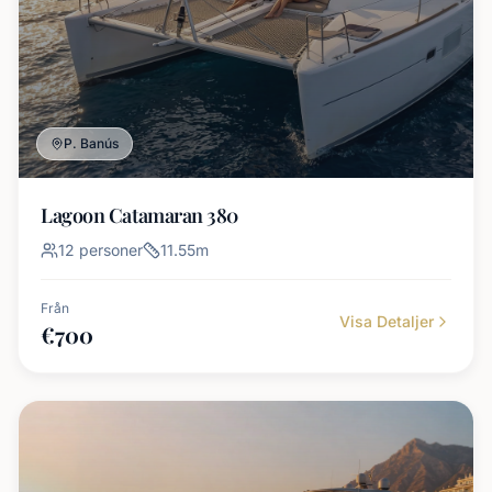
P. Banús
Lagoon Catamaran 380
12
personer
11.55
m
Från
Visa Detaljer
€
700