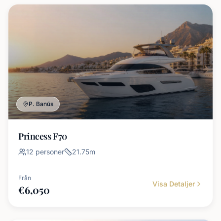
P. Banús
Princess F70
12
personer
21.75
m
Från
Visa Detaljer
€
6,050