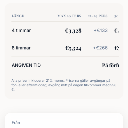
LÄNGD
MAX 20 PERS
21–29 PERS
30+ PE
€
3,328
€
4,6
4
timmar
+€
133
€
5,324
€
7,9
8
timmar
+€
266
På förfråg
ANGIVEN TID
Alla priser inkluderar 21% moms. Priserna gäller avgångar på
för- eller eftermiddag; avgång mitt på dagen tillkommer med 998
€.
Från