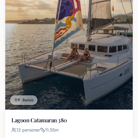
P. Banús
Lagoon Catamaran 380
12
personer
11.55
m