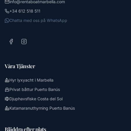
info@rentaboatmarbella.com
+34 612 518 511
Chatta med oss på WhatsApp
Våra Tjänster
Hyr lyxyacht i Marbella
Privat båttur Puerto Banús
Djuphavsfiske Costa del Sol
Katamaranuthyrning Puerto Banús
Bläddra efter plats