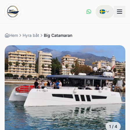
Hem
Hyra båt
Big Catamaran
1
/
4