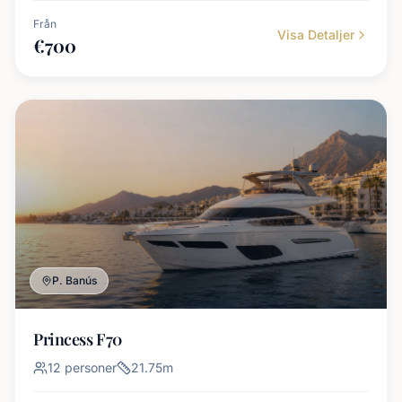
Från
Visa Detaljer
€
700
P. Banús
Princess F70
12
personer
21.75
m