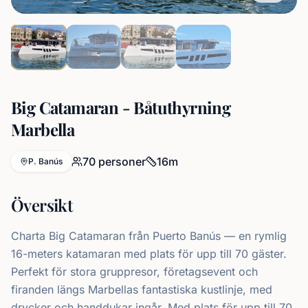
Big Catamaran - Båtuthyrning
Marbella
70
personer
16
m
P. Banús
Översikt
Charta Big Catamaran från Puerto Banús — en rymlig
16-meters katamaran med plats för upp till 70 gäster.
Perfekt för stora gruppresor, företagsevent och
firanden längs Marbellas fantastiska kustlinje, med
drycker och handdukar ingår. Med plats för upp till 70