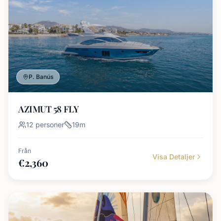
P. Banús
AZIMUT 58 FLY
12
personer
19
m
Från
Visa Detaljer
€
2,360