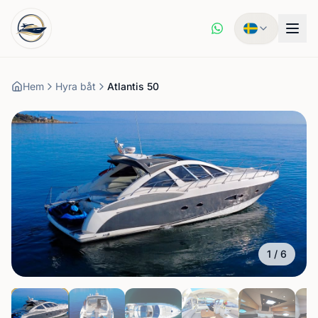
Hem
Hyra båt
Atlantis 50
1
/
6