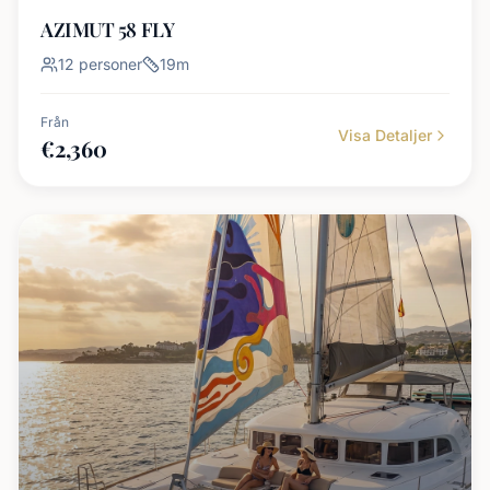
AZIMUT 58 FLY
12
personer
19
m
Från
Visa Detaljer
€
2,360