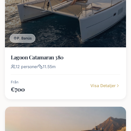
P. Banús
Lagoon Catamaran 380
12
personer
11.55
m
Från
Visa Detaljer
€
700