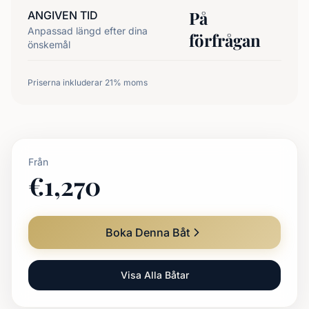
På
ANGIVEN TID
Anpassad längd efter dina
förfrågan
önskemål
Priserna inkluderar 21% moms
Från
€
1,270
Boka Denna Båt
Visa Alla Båtar