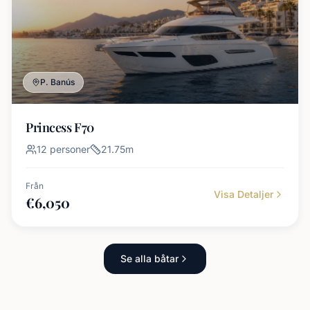
P. Banús
Princess F70
12
personer
21.75
m
Från
Visa Detaljer
€
6,050
Se alla båtar