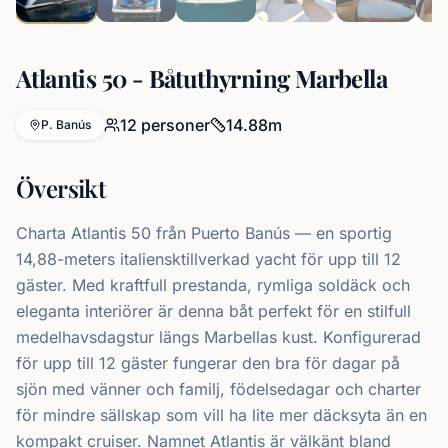
Atlantis 50 - Båtuthyrning Marbella
12
personer
14.88
m
P. Banús
Översikt
Charta Atlantis 50 från Puerto Banús — en sportig
14,88-meters italiensktillverkad yacht för upp till 12
gäster. Med kraftfull prestanda, rymliga soldäck och
eleganta interiörer är denna båt perfekt för en stilfull
medelhavsdagstur längs Marbellas kust. Konfigurerad
för upp till 12 gäster fungerar den bra för dagar på
sjön med vänner och familj, födelsedagar och charter
för mindre sällskap som vill ha lite mer däcksyta än en
kompakt cruiser. Namnet Atlantis är välkänt bland