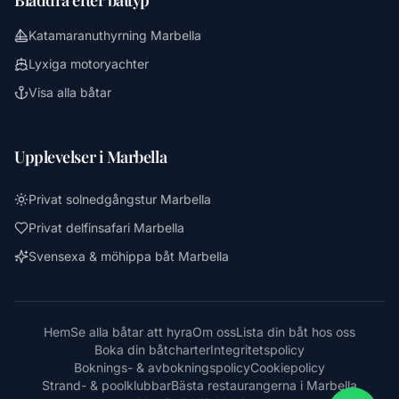
Katamaranuthyrning Marbella
Lyxiga motoryachter
Visa alla båtar
Upplevelser i Marbella
Privat solnedgångstur Marbella
Privat delfinsafari Marbella
Svensexa & möhippa båt Marbella
Hem
Se alla båtar att hyra
Om oss
Lista din båt hos oss
Boka din båtcharter
Integritetspolicy
Boknings- & avbokningspolicy
Cookiepolicy
Strand- & poolklubbar
Bästa restaurangerna i Marbella