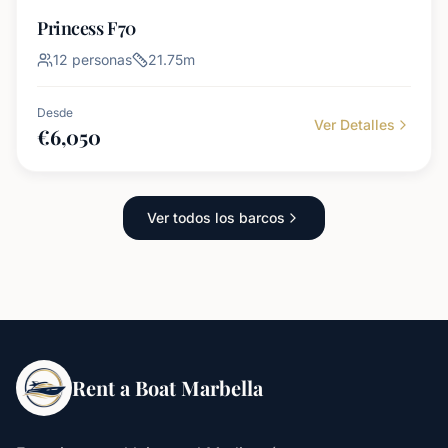
Princess F70
12
personas
21.75
m
Desde
Ver Detalles
€
6,050
Ver todos los barcos
Rent a Boat Marbella