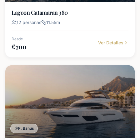
Lagoon Catamaran 380
12
personas
11.55
m
Desde
Ver Detalles
€
700
P. Banús