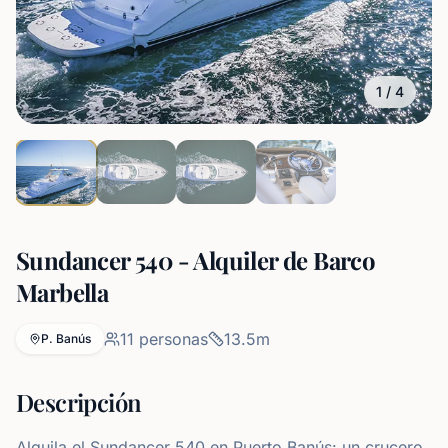
1
/
4
Sundancer 540 - Alquiler de Barco
Marbella
11
personas
13.5
m
P. Banús
Descripción
Alquila el Sundancer 540 en Puerto Banús: un crucero