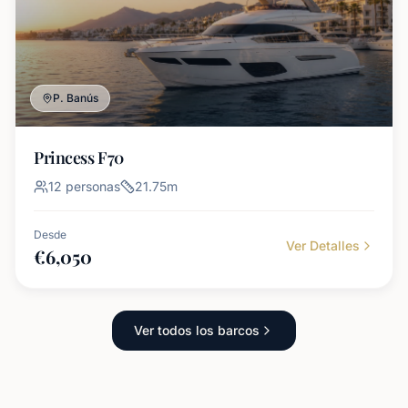
P. Banús
Princess F70
12
personas
21.75
m
Desde
Ver Detalles
€
6,050
Ver todos los barcos