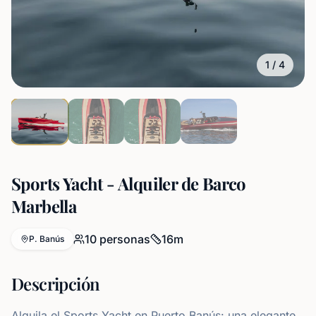
1
/
4
Sports Yacht - Alquiler de Barco
Marbella
10
personas
16
m
P. Banús
Descripción
Alquila el Sports Yacht en Puerto Banús: una elegante