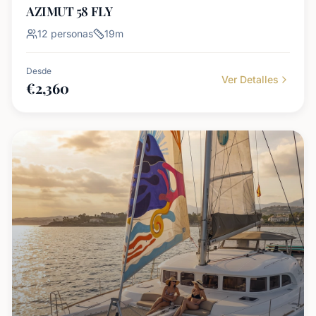
AZIMUT 58 FLY
12
personas
19
m
Desde
Ver Detalles
€
2,360