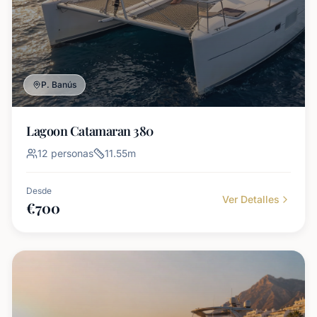
P. Banús
Lagoon Catamaran 380
12
personas
11.55
m
Desde
Ver Detalles
€
700