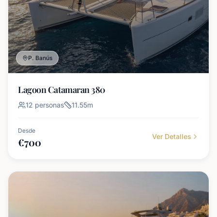
P. Banús
Lagoon Catamaran 380
12
personas
11.55
m
Desde
Ver Detalles
€
700