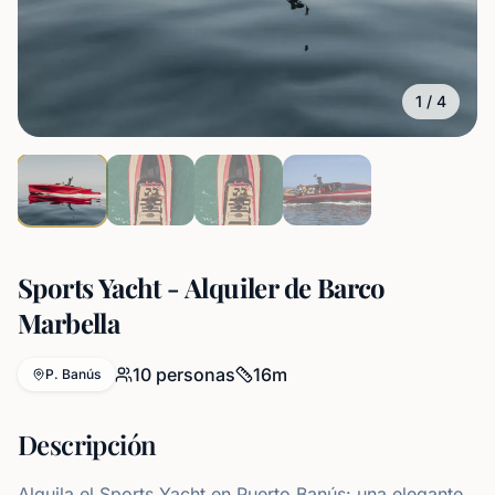
1
/
4
Sports Yacht - Alquiler de Barco
Marbella
10
personas
16
m
P. Banús
Descripción
Alquila el Sports Yacht en Puerto Banús: una elegante