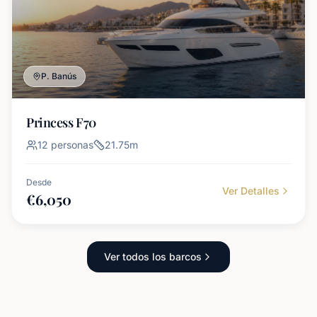
P. Banús
Princess F70
12
personas
21.75
m
Desde
Ver Detalles
€
6,050
Ver todos los barcos