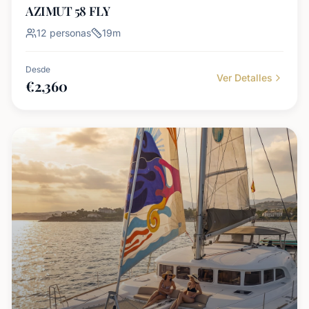
AZIMUT 58 FLY
12
personas
19
m
Desde
Ver Detalles
€
2,360