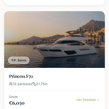
P. Banús
Princess F70
12
personas
21.75
m
Desde
Ver Detalles
€
6,050