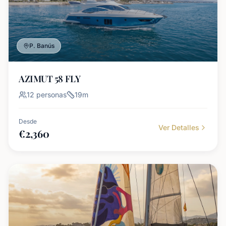
P. Banús
AZIMUT 58 FLY
12
personas
19
m
Desde
Ver Detalles
€
2,360