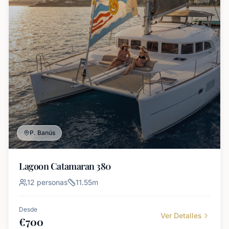
P. Banús
Lagoon Catamaran 380
12
personas
11.55
m
Desde
Ver Detalles
€
700