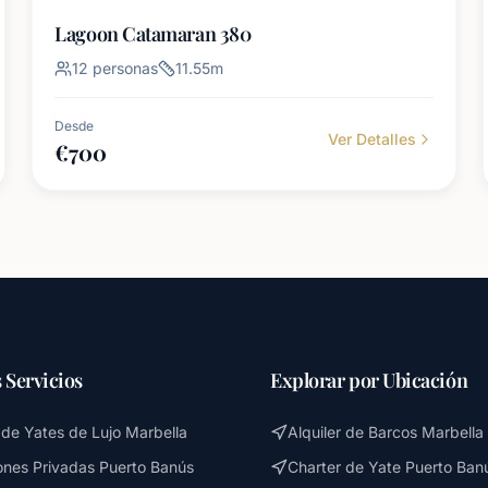
Lagoon Catamaran 380
12
personas
11.55
m
Desde
Ver Detalles
€
700
 Servicios
Explorar por Ubicación
r de Yates de Lujo Marbella
Alquiler de Barcos Marbella
ones Privadas Puerto Banús
Charter de Yate Puerto Ban