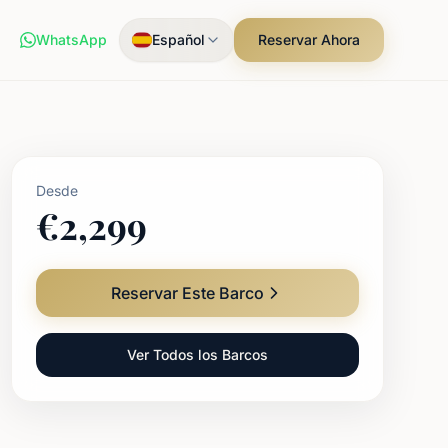
WhatsApp
Español
Reservar Ahora
Desde
€
2,299
Reservar Este Barco
Ver Todos los Barcos