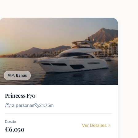
P. Banús
Princess F70
12
personas
21.75
m
Desde
Ver Detalles
€
6,050