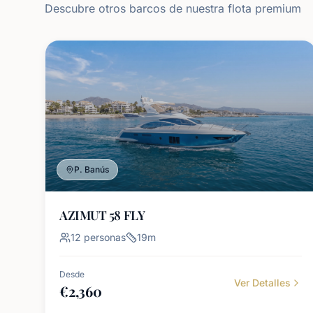
Descubre otros barcos de nuestra flota premium
P. Banús
AZIMUT 58 FLY
12
personas
19
m
Desde
Ver Detalles
€
2,360