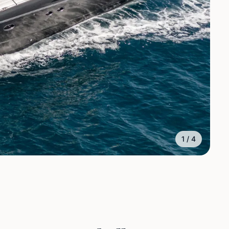
1
/
4