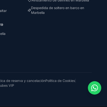
Avistamiento de delfines en Marbella
Despedida de soltero en barco en
altar
Marbella
co
ella
ítica de reserva y cancelación
Política de Cookies
|
lubes VIP