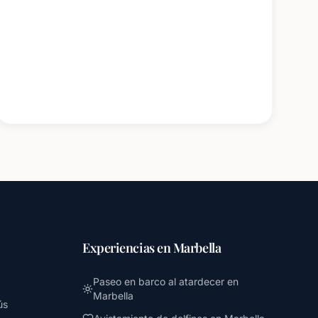
Experiencias en Marbella
Paseo en barco al atardecer en
Marbella
ús