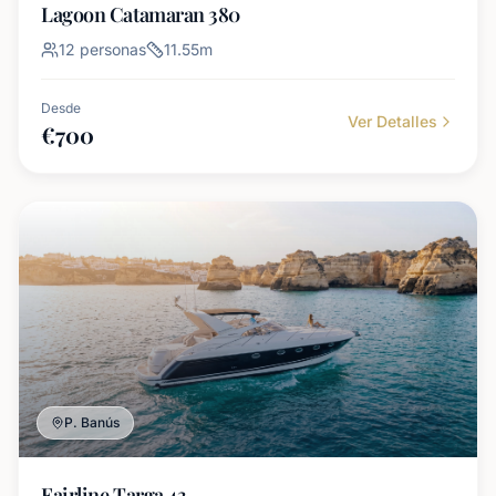
Lagoon Catamaran 380
12
personas
11.55
m
Desde
Ver Detalles
€
700
P. Banús
Fairline Targa 43