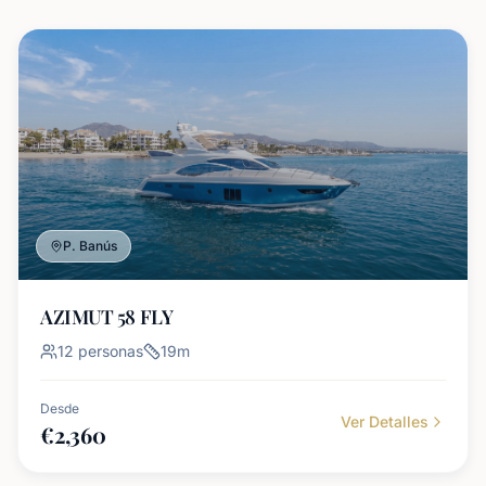
P. Banús
AZIMUT 58 FLY
12
personas
19
m
Desde
Ver Detalles
€
2,360