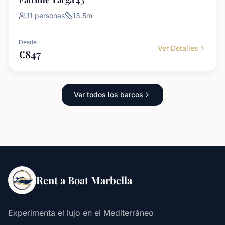
11
personas
13.5
m
Desde
Ver Detalles
€
847
Ver todos los barcos
Rent a Boat Marbella
Experimenta el lujo en el Mediterráneo