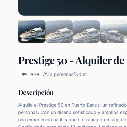
Prestige 50 - Alquiler d
12
personas
15
m
P. Banús
Descripción
Alquila el Prestige 50 en Puerto Banús: un refinad
personas. Con un diseño sofisticado y amplios esp
una experiencia náutica mediterránea premium, co
Configurado para hasta 12 invitados, funciona muy