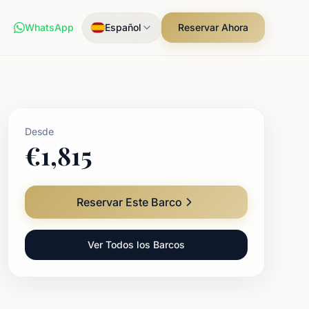
WhatsApp
Español
Reservar Ahora
Desde
€
1,815
Reservar Este Barco
Ver Todos los Barcos