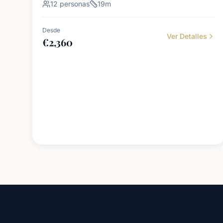
12
personas
19
m
Desde
Ver Detalles
€
2,360