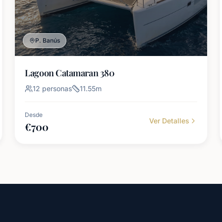
P. Banús
Lagoon Catamaran 380
12
personas
11.55
m
Desde
Ver Detalles
€
700