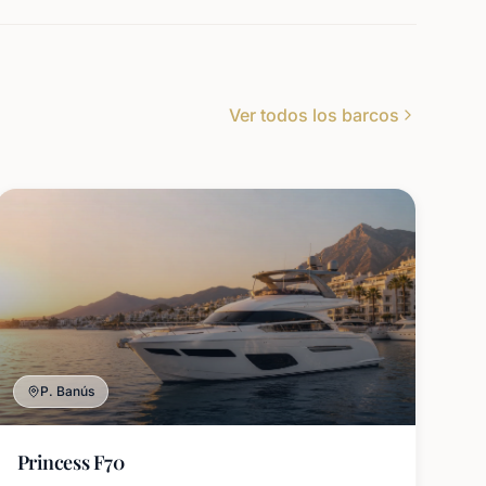
Ver todos los barcos
P. Banús
Princess F70