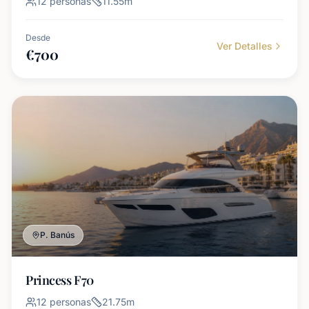
12
personas
11.55
m
Desde
Ver Detalles
€
700
P. Banús
Princess F70
12
personas
21.75
m