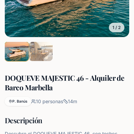
1
/
2
DOQUEVE MAJESTIC 46 - Alquiler de
Barco Marbella
10
personas
14
m
P. Banús
Descripción
Descubre el DOQUEVE MAJESTIC 46, con techos