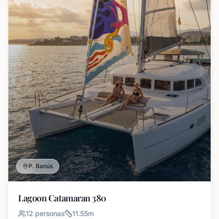
P. Banús
Lagoon Catamaran 380
12
personas
11.55
m