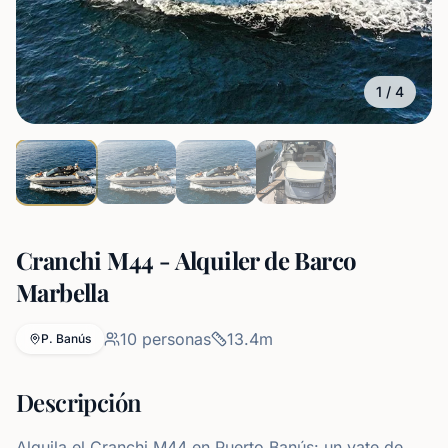
1
/
4
Cranchi M44 - Alquiler de Barco
Marbella
10
personas
13.4
m
P. Banús
Descripción
Alquila el Cranchi M44 en Puerto Banús: un yate de