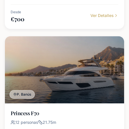
Desde
Ver Detalles
€
700
P. Banús
Princess F70
12
personas
21.75
m