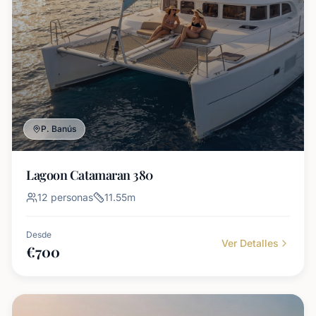
P. Banús
Lagoon Catamaran 380
12
personas
11.55
m
Desde
Ver Detalles
€
700