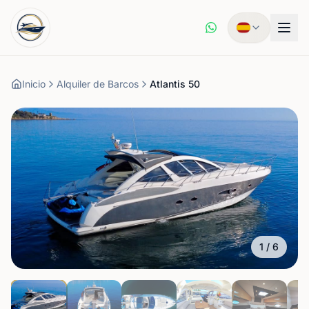
Inicio
Alquiler de Barcos
Atlantis 50
1
/
6