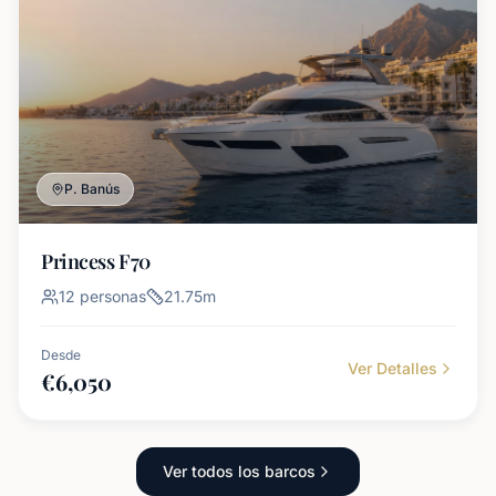
P. Banús
Princess F70
12
personas
21.75
m
Desde
Ver Detalles
€
6,050
Ver todos los barcos