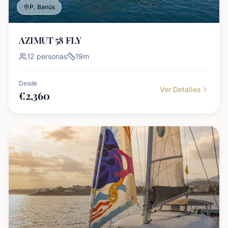
P. Banús
AZIMUT 58 FLY
12
personas
19
m
Desde
Ver Detalles
€
2,360