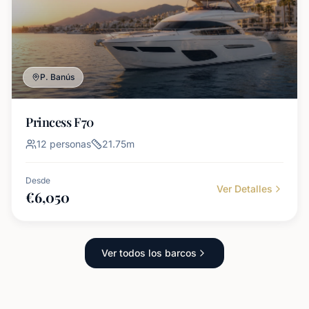
P. Banús
Princess F70
12
personas
21.75
m
Desde
Ver Detalles
€
6,050
Ver todos los barcos