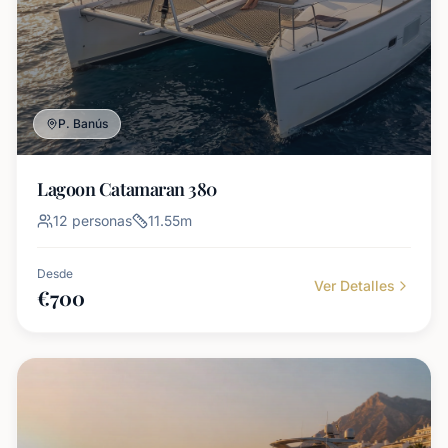
P. Banús
Lagoon Catamaran 380
12
personas
11.55
m
Desde
Ver Detalles
€
700