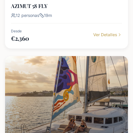
AZIMUT 58 FLY
12
personas
19
m
Desde
Ver Detalles
€
2,360